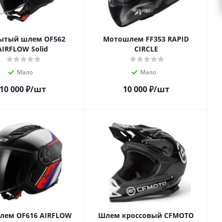
ытый шлем OF562
Мотошлем FF353 RAPID
AIRFLOW Solid
CIRCLE
Мало
Мало
10 000
₽
/шт
10 000
₽
/шт
лем OF616 AIRFLOW
Шлем кроссовый CFMOTO