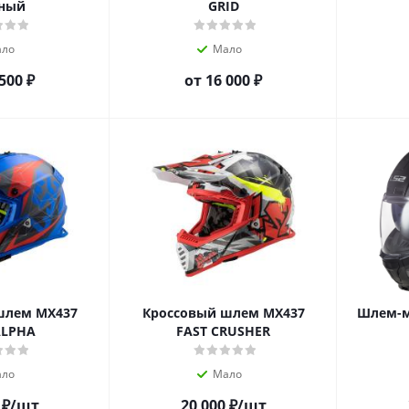
еный
GRID
ло
Мало
500 ₽
от
16 000 ₽
шлем MX437
Кроссовый шлем MX437
Шлем-м
ALPHA
FAST CRUSHER
ло
Мало
₽
/шт
20 000
₽
/шт