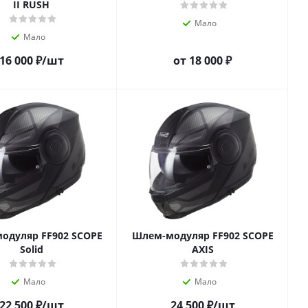
II RUSH
Мало
Мало
16 000
₽
/шт
от
18 000 ₽
одуляр FF902 SCOPE
Шлем-модуляр FF902 SCOPE
Solid
AXIS
Мало
Мало
22 500
₽
/шт
24 500
₽
/шт