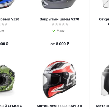
овый V320
Закрытый шлем V370
Откр
ло
Мало
000 ₽
от
8 000 ₽
овый CFMOTO
Мотошлем FF353 RAPID II
Мотош