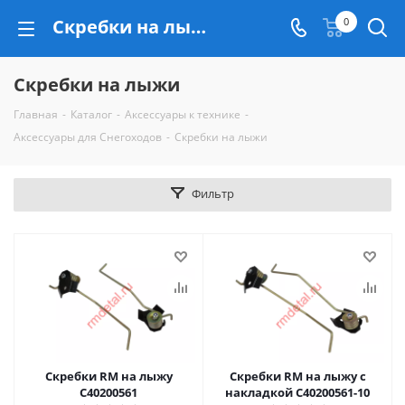
Скребки на лыжи
0
Скребки на лыжи
Главная
-
Каталог
-
Аксессуары к технике
-
Аксессуары для Снегоходов
-
Скребки на лыжи
Фильтр
Скребки RM на лыжу
Скребки RM на лыжу с
C40200561
накладкой C40200561-10